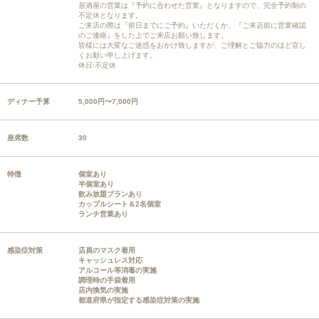
居酒屋の営業は『予約に合わせた営業』となりますので、完全予約制の
不定休となります。
ご来店の際は『前日までにご予約』いただくか、『ご来店前に営業確認
のご連絡』をした上でご来店お願い致します。
皆様には大変なご迷惑をおかけ致しますが、ご理解とご協力のほど宜し
くお願い申し上げます。
休日:不定休
ディナー予算
5,000円〜7,000円
座席数
30
特徴
個室あり
半個室あり
飲み放題プランあり
カップルシート＆2名個室
ランチ営業あり
感染症対策
店員のマスク着用
キャッシュレス対応
アルコール等消毒の実施
調理時の手袋着用
店内換気の実施
都道府県が指定する感染症対策の実施