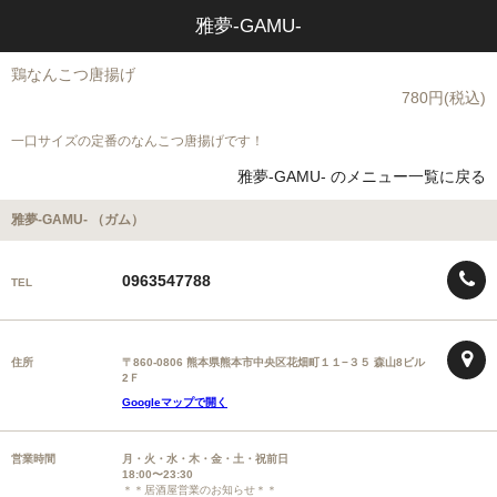
雅夢-GAMU-
鶏なんこつ唐揚げ
780円(税込)
一口サイズの定番のなんこつ唐揚げです！
雅夢-GAMU- のメニュー一覧に戻る
雅夢-GAMU- （ガム）
0963547788
TEL
住所
〒860-0806 熊本県熊本市中央区花畑町１１−３５ 森山8ビル
2Ｆ
Googleマップで開く
営業時間
月・火・水・木・金・土・祝前日
18:00〜23:30
＊＊居酒屋営業のお知らせ＊＊