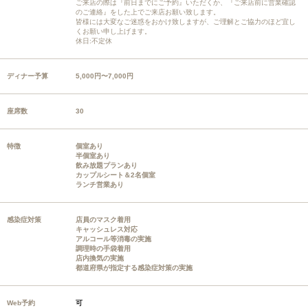
ご来店の際は『前日までにご予約』いただくか、『ご来店前に営業確認
のご連絡』をした上でご来店お願い致します。
皆様には大変なご迷惑をおかけ致しますが、ご理解とご協力のほど宜し
くお願い申し上げます。
休日:不定休
ディナー予算
5,000円〜7,000円
座席数
30
特徴
個室あり
半個室あり
飲み放題プランあり
カップルシート＆2名個室
ランチ営業あり
感染症対策
店員のマスク着用
キャッシュレス対応
アルコール等消毒の実施
調理時の手袋着用
店内換気の実施
都道府県が指定する感染症対策の実施
Web予約
可