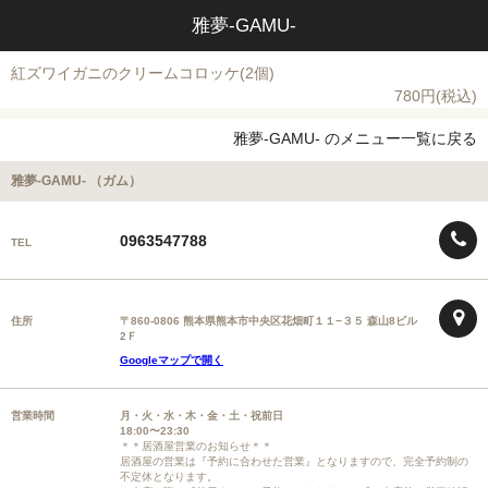
雅夢-GAMU-
紅ズワイガニのクリームコロッケ(2個)
780円(税込)
雅夢-GAMU- のメニュー一覧に戻る
雅夢-GAMU- （ガム）
0963547788
TEL
住所
〒860-0806 熊本県熊本市中央区花畑町１１−３５ 森山8ビル
2Ｆ
Googleマップで開く
営業時間
月・火・水・木・金・土・祝前日
18:00〜23:30
＊＊居酒屋営業のお知らせ＊＊
居酒屋の営業は『予約に合わせた営業』となりますので、完全予約制の
不定休となります。