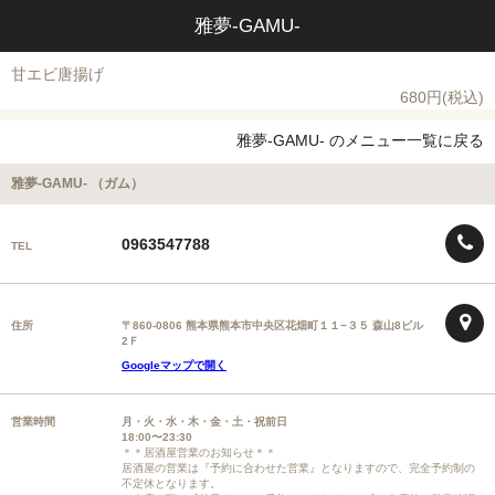
雅夢-GAMU-
甘エビ唐揚げ
680円(税込)
雅夢-GAMU- のメニュー一覧に戻る
雅夢-GAMU- （ガム）
0963547788
TEL
住所
〒860-0806 熊本県熊本市中央区花畑町１１−３５ 森山8ビル
2Ｆ
Googleマップで開く
営業時間
月・火・水・木・金・土・祝前日
18:00〜23:30
＊＊居酒屋営業のお知らせ＊＊
居酒屋の営業は『予約に合わせた営業』となりますので、完全予約制の
不定休となります。