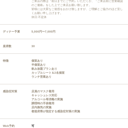
ご来店の際は『前日までにご予約』いただくか、『ご来店前に営業確認
のご連絡』をした上でご来店お願い致します。
皆様には大変なご迷惑をおかけ致しますが、ご理解とご協力のほど宜し
くお願い申し上げます。
休日:不定休
ディナー予算
5,000円〜7,000円
座席数
30
特徴
個室あり
半個室あり
飲み放題プランあり
カップルシート＆2名個室
ランチ営業あり
感染症対策
店員のマスク着用
キャッシュレス対応
アルコール等消毒の実施
調理時の手袋着用
店内換気の実施
都道府県が指定する感染症対策の実施
Web予約
可