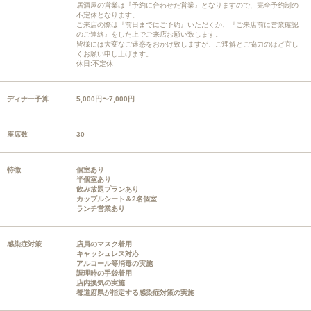
居酒屋の営業は『予約に合わせた営業』となりますので、完全予約制の
不定休となります。
ご来店の際は『前日までにご予約』いただくか、『ご来店前に営業確認
のご連絡』をした上でご来店お願い致します。
皆様には大変なご迷惑をおかけ致しますが、ご理解とご協力のほど宜し
くお願い申し上げます。
休日:不定休
ディナー予算
5,000円〜7,000円
座席数
30
特徴
個室あり
半個室あり
飲み放題プランあり
カップルシート＆2名個室
ランチ営業あり
感染症対策
店員のマスク着用
キャッシュレス対応
アルコール等消毒の実施
調理時の手袋着用
店内換気の実施
都道府県が指定する感染症対策の実施